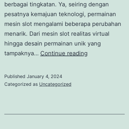
berbagai tingkatan. Ya, seiring dengan
pesatnya kemajuan teknologi, permainan
mesin slot mengalami beberapa perubahan
menarik. Dari mesin slot realitas virtual
hingga desain permainan unik yang
Beberapa
tampaknya…
Continue reading
Tren
Inovatif
Published
January 4, 2024
dalam
Categorized as
Uncategorized
Desain
Permainan
Slot