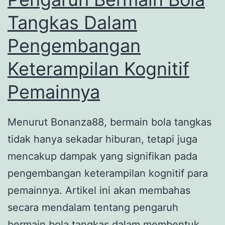
Tangkas Dalam
Pengembangan
Keterampilan Kognitif
Pemainnya
Menurut Bonanza88, bermain bola tangkas
tidak hanya sekadar hiburan, tetapi juga
mencakup dampak yang signifikan pada
pengembangan keterampilan kognitif para
pemainnya. Artikel ini akan membahas
secara mendalam tentang pengaruh
bermain bola tangkas dalam membentuk