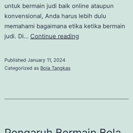
untuk bermain judi baik online ataupun
konvensional, Anda harus lebih dulu
memahami bagaimana etika ketika bermain
Peran
judi. Di…
Continue reading
Aktif
Pemain
Published
January 11, 2024
dalam
Categorized as
Bola Tangkas
Menegakkan
Etika
dalam
Bola
Tangkas
Pengaruh Bermain Bola