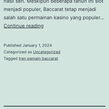
hasil seri. Meskipun beberapa tahun ini slot
menjadi populer, Baccarat tetap menjadi
salah satu permainan kasino yang populer…
Analisis
Continue reading
tren
pemain
Published
January 1, 2024
Baccarat
Categorized as
Uncategorized
selama
Tagged
tren pemain baccarat
beberapa
tahun
terakhir