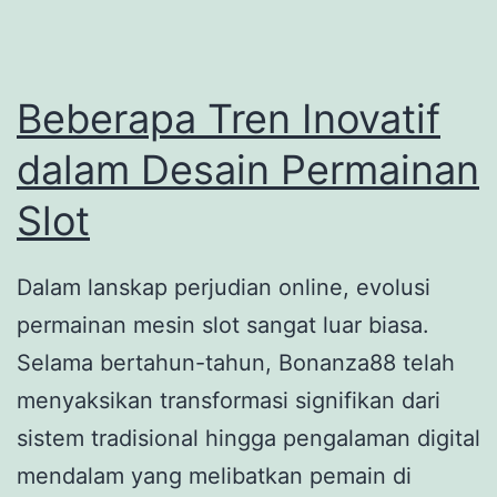
Pemainnya
Beberapa Tren Inovatif
dalam Desain Permainan
Slot
Dalam lanskap perjudian online, evolusi
permainan mesin slot sangat luar biasa.
Selama bertahun-tahun, Bonanza88 telah
menyaksikan transformasi signifikan dari
sistem tradisional hingga pengalaman digital
mendalam yang melibatkan pemain di