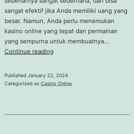
sebenarnya sangat sederhana, dan bisa
sangat efektif jika Anda memiliki uang yang
besar. Namun, Anda perlu menemukan
kasino online yang tepat dan permainan
yang sempurna untuk membuatnya…
Penerapan
Continue reading
Strategi
Martingale
Published
January 22, 2024
Dalam
Categorized as
Casino Online
Berbagai
5
Permainan
Casino
yang