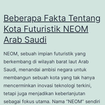
Beberapa Fakta Tentang
Kota Futuristik NEOM
Arab Saudi
NEOM, sebuah impian futuristik yang
berkembang di wilayah barat laut Arab
Saudi, menandai ambisi negara untuk
membangun sebuah kota yang tak hanya
mencerminkan inovasi teknologi terkini,
tetapi juga menjadikan keberlanjutan
sebagai fokus utama. Nama “NEOM” sendiri