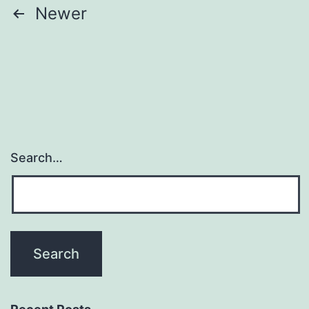
Posts
Newer
navigation
Search…