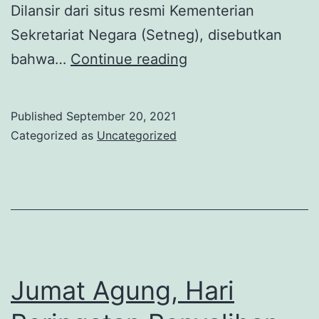
Dilansir dari situs resmi Kementerian
Sekretariat Negara (Setneg), disebutkan
Tema
bahwa…
Continue reading
dan
Makna
Published
September 20, 2021
Logo
Categorized as
Uncategorized
Peringatan
HUT
Republik
Indonesia
Ke-
76
Jumat Agung, Hari
Tahun