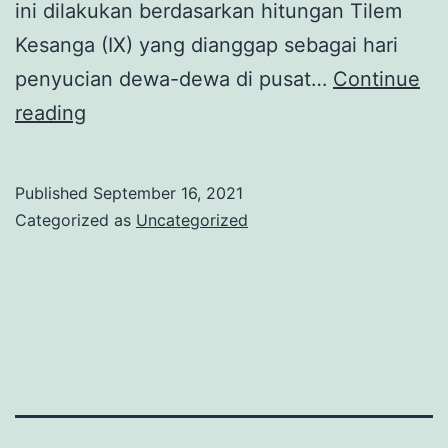
ini dilakukan berdasarkan hitungan Tilem
Kesanga (IX) yang dianggap sebagai hari
penyucian dewa-dewa di pusat…
Continue
Sejarah
reading
Hari
Raya
Published
September 16, 2021
Nyepi
Categorized as
Uncategorized
dan
Fakta-
Fakta
Menariknya