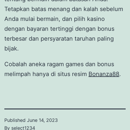
Tetapkan batas menang dan kalah sebelum
Anda mulai bermain, dan pilih kasino
dengan bayaran tertinggi dengan bonus
terbesar dan persyaratan taruhan paling
bijak.
Cobalah aneka ragam games dan bonus
melimpah hanya di situs resim
Bonanza88
.
Published
June 14, 2023
By
select1234