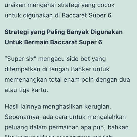
uraikan mengenai strategi yang cocok
untuk digunakan di Baccarat Super 6.
Strategi yang Paling Banyak Digunakan
Untuk Bermain Baccarat Super 6
“Super six” mengacu side bet yang
ditempatkan di tangan Banker untuk
memenangkan total enam poin dengan dua
atau tiga kartu.
Hasil lainnya menghasilkan kerugian.
Sebenarnya, ada cara untuk mengalahkan
peluang dalam permainan apa pun, bahkan