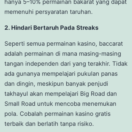
hanya 5–10% permainan bakarat yang dapat
memenuhi persyaratan taruhan.
2. Hindari Bertaruh Pada Streaks
Seperti semua permainan kasino, baccarat
adalah permainan di mana masing-masing
tangan independen dari yang terakhir. Tidak
ada gunanya mempelajari pukulan panas
dan dingin, meskipun banyak penjudi
takhayul akan mempelajari Big Road dan
Small Road untuk mencoba menemukan
pola. Cobalah permainan kasino gratis
terbaik dan berlatih tanpa risiko.