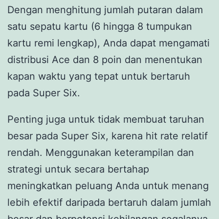
Dengan menghitung jumlah putaran dalam
satu sepatu kartu (6 hingga 8 tumpukan
kartu remi lengkap), Anda dapat mengamati
distribusi Ace dan 8 poin dan menentukan
kapan waktu yang tepat untuk bertaruh
pada Super Six.
Penting juga untuk tidak membuat taruhan
besar pada Super Six, karena hit rate relatif
rendah. Menggunakan keterampilan dan
strategi untuk secara bertahap
meningkatkan peluang Anda untuk menang
lebih efektif daripada bertaruh dalam jumlah
besar dan berpotensi kehilangan segalanya.