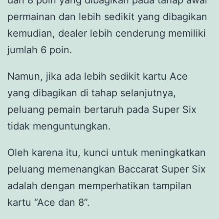
permainan dan lebih sedikit yang dibagikan
kemudian, dealer lebih cenderung memiliki
jumlah 6 poin.
Namun, jika ada lebih sedikit kartu Ace
yang dibagikan di tahap selanjutnya,
peluang pemain bertaruh pada Super Six
tidak menguntungkan.
Oleh karena itu, kunci untuk meningkatkan
peluang memenangkan Baccarat Super Six
adalah dengan memperhatikan tampilan
kartu “Ace dan 8”.