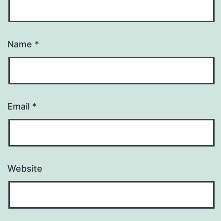
Name
*
Email
*
Website