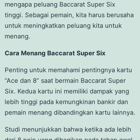
mengapa peluang Baccarat Super Six
tinggi. Sebagai pemain, kita harus berusaha
untuk meningkatkan peluang kita untuk
menang.
Cara Menang Baccarat Super Six
Penting untuk memahami pentingnya kartu
“Ace dan 8” saat bermain Baccarat Super
Six. Kedua kartu ini memiliki dampak yang
lebih tinggi pada kemungkinan bankir dan
pemain menang dibandingkan kartu lainnya.
Studi menunjukkan bahwa ketika ada lebih
dari 8 poin yang dibagikan pada tahap awal