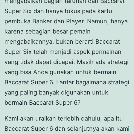
mengabaikan bagian taruhan dari Baccarat
Super Six dan hanya fokus pada kartu
pembuka Banker dan Player. Namun, hanya
karena sebagian besar pemain
mengabaikannya, bukan berarti Baccarat
Super Six telah menjadi aspek permainan
yang tidak dapat dicapai. Masih ada strategi
yang bisa Anda gunakan untuk bermain
Baccarat Super 6. Lantar bagaimana strategi
yang paling banyak digunakan untuk
bermain Baccarat Super 6?
Kami akan uraikan terlebih dahulu, apa itu
Baccarat Super 6 dan selanjutnya akan kami